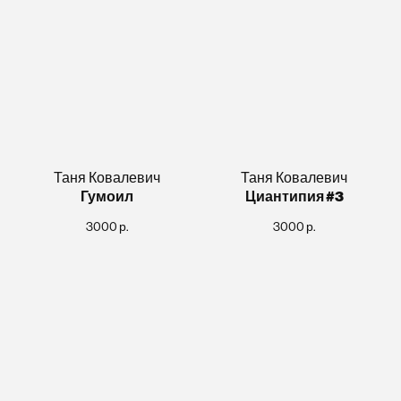
Таня Ковалевич
Таня Ковалевич
Гумоил
Циантипия #3
3000
р.
3000
р.