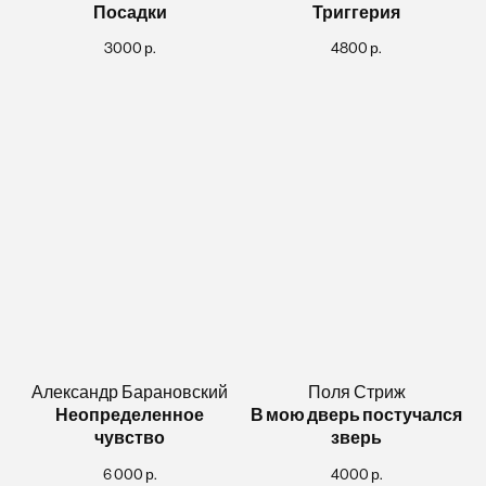
Посадки
Триггерия
3000
р.
4800
р.
Александр Барановский
Поля Стриж
Неопределенное
В мою дверь постучался
чувство
зверь
6 000
р.
4000
р.