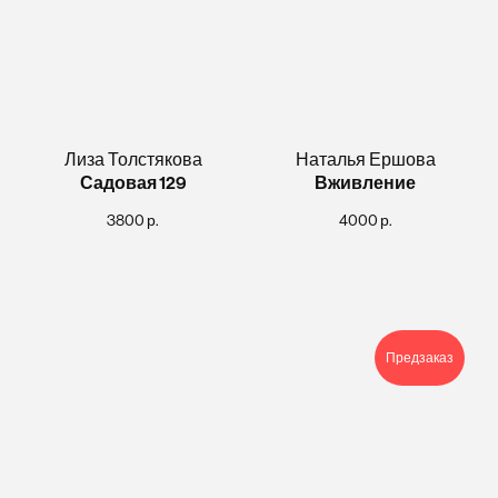
Лиза Толстякова
Наталья Ершова
Садовая
129
Вживление
3800
р.
4000
р.
Предзаказ