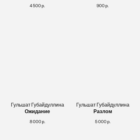
4 500
р.
900
р.
Гульшат Губайдуллина
Гульшат Губайдуллина
Ожидание
Разлом
8 000
р.
5 000
р.