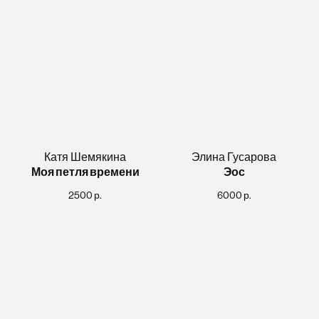
Катя Шемякина
Элина Гусарова
Моя петля времени
Эос
2500
р.
6000
р.