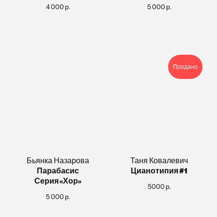
4 000
р.
5 000
р.
Продано
Бьянка Назарова
Таня Ковалевич
Парабасис
Цианотипия #1
Серия «Хор»
5000
р.
5 000
р.