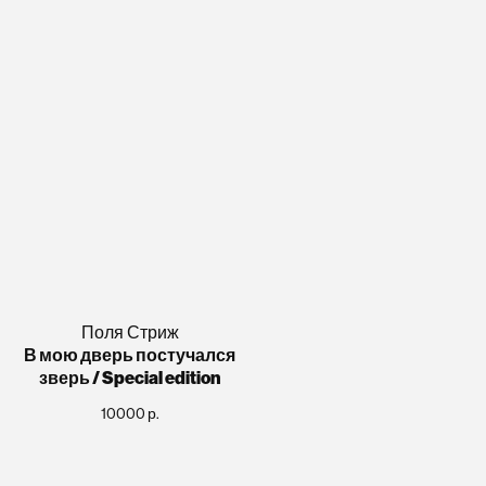
Поля Стриж
В мою дверь постучался
зверь / Special edition
10000
р.