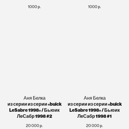
1000
р.
1000
р.
Аня Белка
Аня Белка
из серии из серии «buick
из серии из серии «buick
LeSabre 1998» / Бьюик
LeSabre 1998» / Бьюик
ЛеСабр 1998 #2
ЛеСабр 1998 #1
20 000
р.
20 000
р.