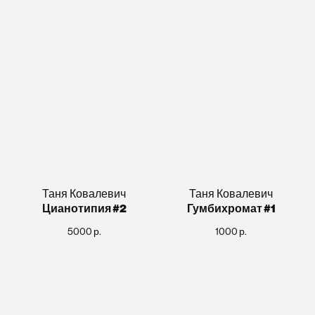
Таня Ковалевич
Таня Ковалевич
Цианотипия #2
Гумбихромат #1
5000
р.
1000
р.