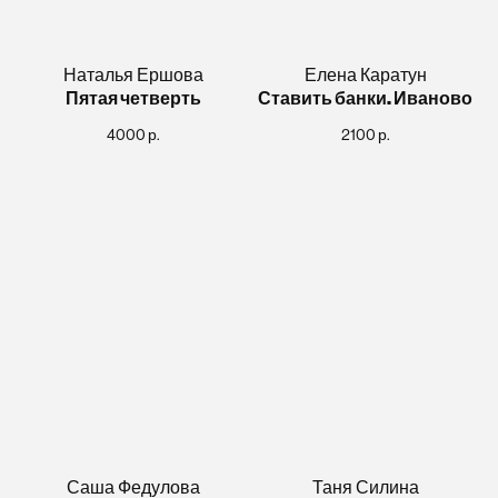
Наталья Ершова
Елена Каратун
Пятая четверть
Ставить банки. Иваново
4000
р.
2100
р.
Саша Федулова
Таня Силина