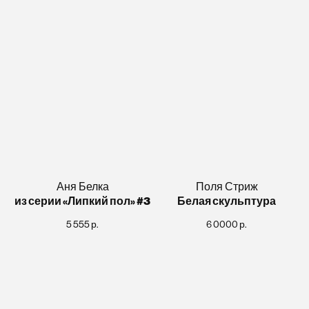
Аня Белка
Поля Стриж
из серии «Липкий пол» #3
Белая скульптура
5 555
р.
6 0000
р.