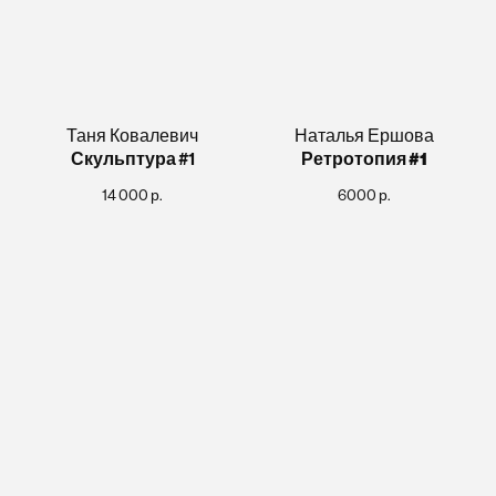
Таня Ковалевич
Наталья Ершова
Скульптура
#1
Ретротопия #1
14 000
р.
6000
р.