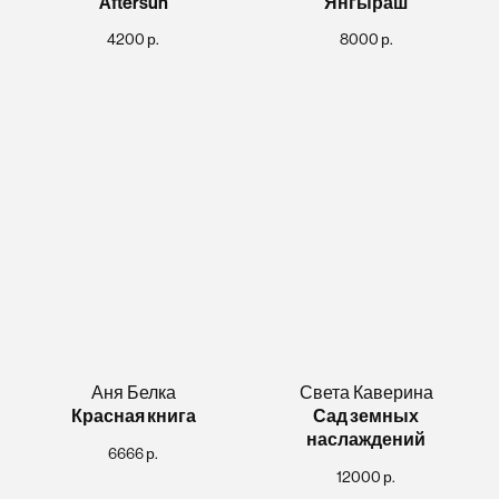
Aftersun
Янгыраш
4200
р.
8000
р.
Аня Белка
Света Каверина
Красная книга
Сад земных
наслаждений
6666
р.
12000
р.