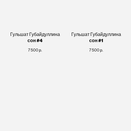
Гульшат Губайдуллина
Гульшат Губайдуллина
сон #4
сон #1
7 500
р.
7 500
р.